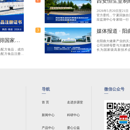
西安恒生堂制
GMP符合性
2026年5月20日至2
官方委托，宁夏回族自
应监测中心专家组一行
药业有限公司，针对我
司）新产品寒痛乐熨剂
3
媒体报道 · 阳
检查工作。
【奋进“十五五
获得国家特
在阳曲大健康产业的沃
步源堂生物科
公司深耕母婴与大健康
途配方食品，成功
长为国家级高新技术
科研守护健康
途配方食品注册证
人”企业，用硬实力书
篇章。
标题
导航
微信公众号
首 页
走进步源堂
新闻中心
科研中心
产品中心
爱心公益