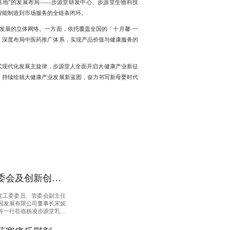
基地”的发展布局——步源堂研发中心、步源堂生物科技
智能制造到市场服务的全链条闭环。
合发展的立体网络。一方面，依托覆盖全国的「十月馨·一
，深度布局中医药推广体系，实现产品价值与健康服务的
式现代化发展主旋律，步源堂人全面开启大健康产业新征
，持续绘就大健康产业发展新蓝图，奋力书写新母婴时代
委会及创新创业
源堂乳业调研指
区党工委委员、管委会副主任
园发展有限公司董事长宋妮
等一行莅临杨凌步源堂乳业
研，步源堂乳业总经理姚庆
程陪同调研。