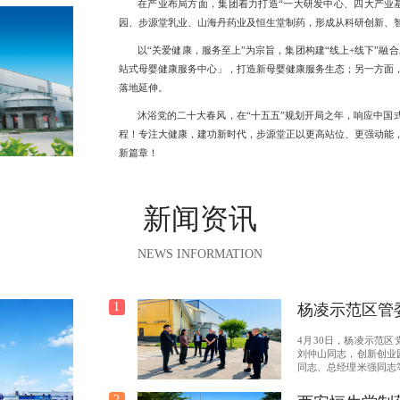
在产业布局方面，集团着力打造“一大研发中心、四大产业
园、步源堂乳业、山海丹药业及恒生堂制药，形成从科研创新、
以“关爱健康，服务至上”为宗旨，集团构建“线上+线下”融
站式母婴健康服务中心」，打造新母婴健康服务生态；另一方面
落地延伸。
沐浴党的二十大春风，在“十五五”规划开局之年，响应中国
程！专注大健康，建功新时代，步源堂正以更高站位、更强动能
新篇章！
新闻资讯
NEWS INFORMATION
1
杨凌示范区管
园领导莅临步
4月30日，杨凌示范
导
刘仲山同志，创新创业
同志、总经理米强同志
有限公司开展专项调
军、行政副总高晓红全
2