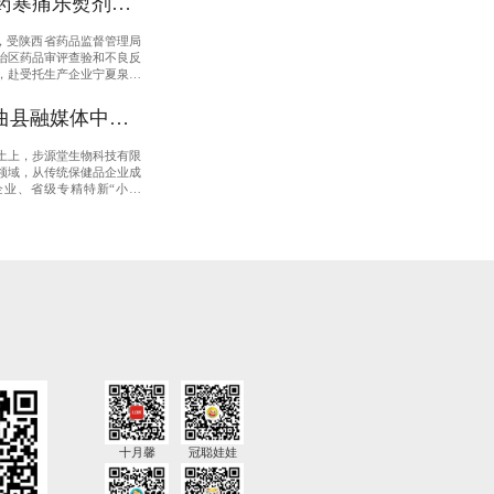
药寒痛乐熨剂
检查圆满通过
1日，受陕西省药品监督管理局
治区药品审评查验和不良反
，赴受托生产企业宁夏泉水
司（西安恒生堂制药有限公
开展专项GMP符合性现场
曲县融媒体中心 |
” 科技谱新篇】
土上，步源堂生物科技有限
技有限公司：以
领域，从传统保健品企业成
企业、省级专精特新“小巨
 用创新点亮生活
写大健康产业高质量发展新
十月馨
冠聪娃娃